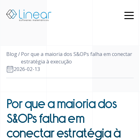
Produtos
Quem
somos
Blog
Blog
/
Por que a maioria dos S&OPs falha em conectar
PT
estratégia à execução
2026-02-13
EN
Restrito
Entrar
em
contato
Por que a maioria dos
S&OPs falha em
conectar estratégia à