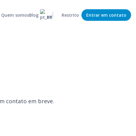
Quem somos
Blog
Restrito
Entrar em contato
PT
Previsor estatístico
Operações eficazes e com risco reduzido
MRP
Capture e organize demandas da empresa
Roteirizador
Rotas de transporte otimizadas e eficiêntes
Política de estoque
Gestão eficiente do estoque do seu negócio
Colaboração de demanda
Integração entre departamentos
em contato em breve.