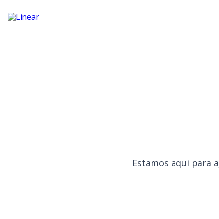
Produtos
Quem
somos
Blog
PT
EN
Restrito
Entrar
em
contato
Estamos aqui para a