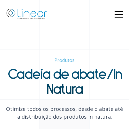
Produtos
Quem
somos
Blog
PT
Produtos
EN
Restrito
Cadeia de abate/In
Entrar
em
contato
Natura
Otimize todos os processos, desde o abate até
a distribuição dos produtos in natura.