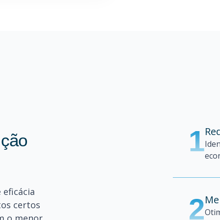
1
Red
ição
Iden
eco
 eficácia
2
Me
tos certos
Otim
om o menor