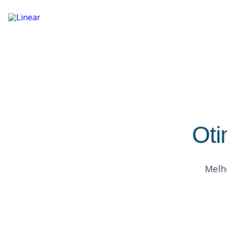
Produtos
Quem
somos
Blog
PT
EN
Restrito
Oti
Entrar
em
contato
Melho