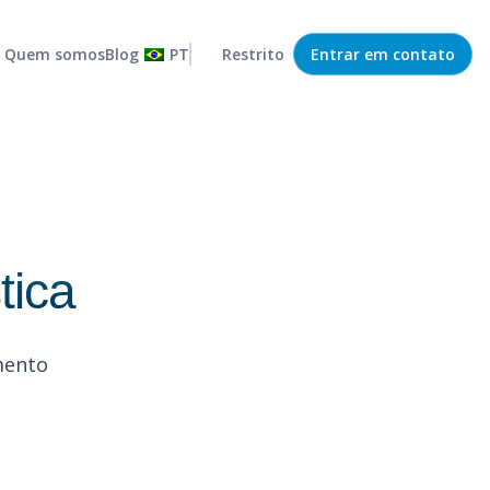
Quem somos
Blog
PT
Restrito
Entrar em contato
Previsor estatístico
Operações eficazes e com risco reduzido
MRP
Capture e organize demandas da empresa
Roteirizador
Rotas de transporte otimizadas e eficiêntes
Política de estoque
Gestão eficiente do estoque do seu negócio
tica
Colaboração de demanda
Integração entre departamentos
imento