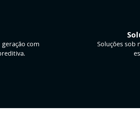
o
Sol
a geração com
Soluções sob 
preditiva.
es