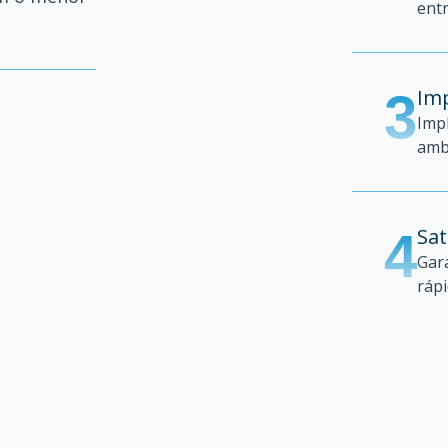
ent
3
Im
Imp
amb
4
Sat
Gar
rápi