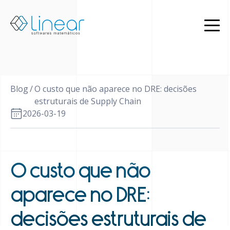
Produtos
Quem
somos
Blog
Blog
/
O custo que não aparece no DRE: decisões
PT
estruturais de Supply Chain
2026-03-19
EN
Restrito
Entrar
em
contato
O custo que não
aparece no DRE:
decisões estruturais de