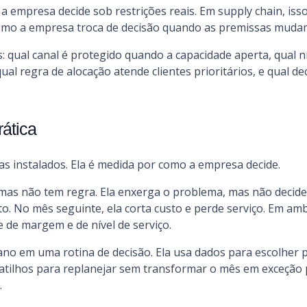
a empresa decide sob restrições reais. Em supply chain, isso
ma como a empresa troca de decisão quando as premissas muda
 qual canal é protegido quando a capacidade aperta, qual ní
qual regra de alocação atende clientes prioritários, e qual d
rática
as instalados. Ela é medida por como a empresa decide.
 mas não tem regra. Ela enxerga o problema, mas não decid
to. No mês seguinte, ela corta custo e perde serviço. Em a
 de margem e de nível de serviço.
o em uma rotina de decisão. Ela usa dados para escolher p
e gatilhos para replanejar sem transformar o mês em exceção
.