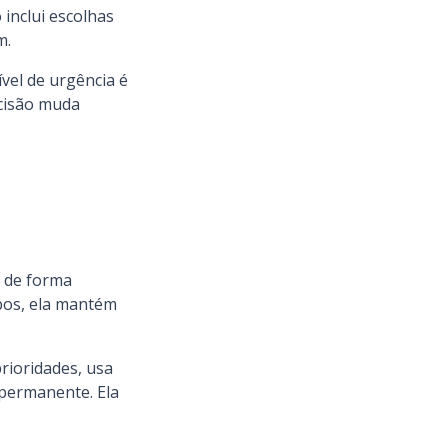
 inclui escolhas
m.
vel de urgência é
ecisão muda
e de forma
mbos, ela mantém
rioridades, usa
 permanente. Ela