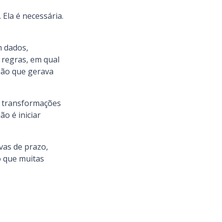
 Ela é necessária.
m dados,
s regras, em qual
isão que gerava
 transformações
ão é iniciar
as de prazo,
 que muitas