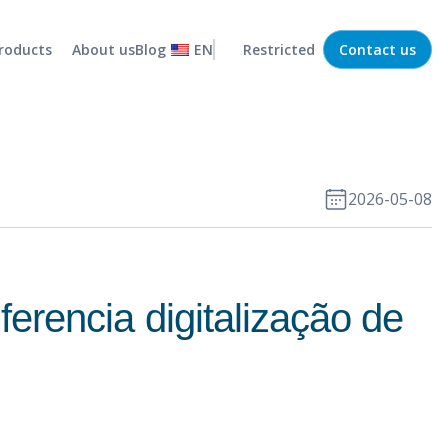
roducts
About us
Blog
EN
Restricted
Contact us
Statistical forecaster
Efficient, low-risk operations
MRP
Capture and organize company demands
Routing
Optimized and efficient transport routes
2026-05-08
Stock policy
Efficient management of your business stock
Demand collaboration
Integration between departments
ferencia digitalização de