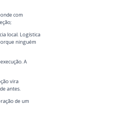
sponde com
eção;
a local. Logística
 porque ninguém
execução. A
ção vira
de antes.
peração de um