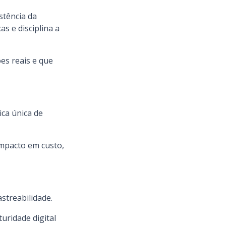
stência da
s e disciplina a
es reais e que
ca única de
impacto em custo,
astreabilidade.
uridade digital