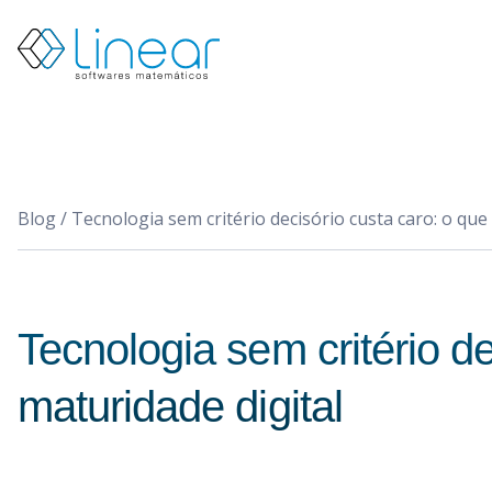
Products
About
us
Blog
EN
Blog
/
Tecnologia sem critério decisório custa caro: o que 
PT
Restricted
Contact
us
Tecnologia sem critério de
maturidade digital