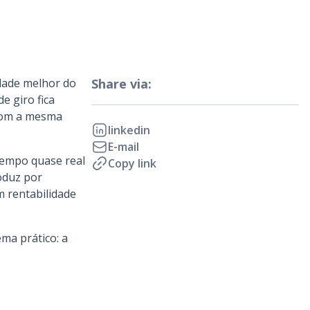
idade melhor do
Share via:
e giro fica
 com a mesma
linkedin
E-mail
tempo quase real
Copy link
oduz por
m rentabilidade
ma prático: a