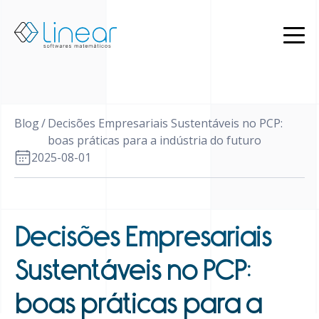
Produtos
Quem
somos
Blog
Blog
/
Decisões Empresariais Sustentáveis no PCP:
PT
boas práticas para a indústria do futuro
2025-08-01
EN
Restrito
Entrar
em
contato
Decisões Empresariais
Sustentáveis no PCP:
boas práticas para a