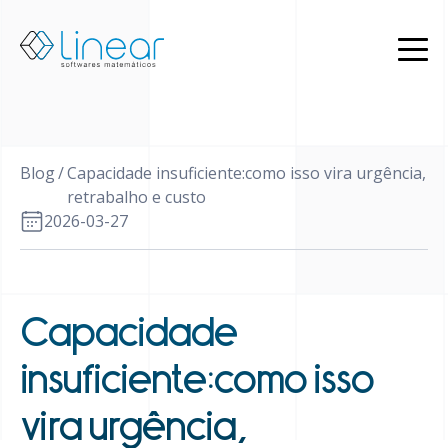
Produtos
Quem
somos
Blog
Blog
/
Capacidade insuficiente:como isso vira urgência,
PT
retrabalho e custo
2026-03-27
EN
Restrito
Entrar
em
contato
Capacidade
insuficiente:como isso
vira urgência,