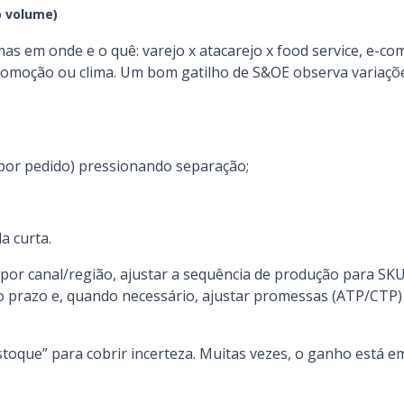
o volume)
 em onde e o quê: varejo x atacarejo x food service, e-co
romoção ou clima. Um bom gatilho de S&OE observa variaçõ
 por pedido) pressionando separação;
a curta.
por canal/região, ajustar a sequência de produção para SKU
to prazo e, quando necessário, ajustar promessas (ATP/CTP)
stoque” para cobrir incerteza. Muitas vezes, o ganho está e