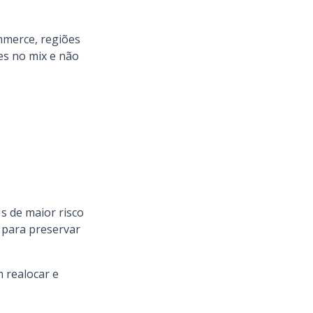
mmerce, regiões
es no mix e não
s de maior risco
 para preservar
m realocar e