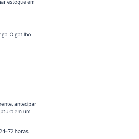
rmar estoque em
ega. O gatilho
mente, antecipar
ruptura em um
 24–72 horas.