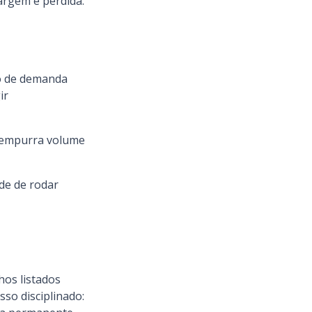
argem é perdida.
ão de demanda
ir
o empurra volume
ade de rodar
hos listados
so disciplinado: