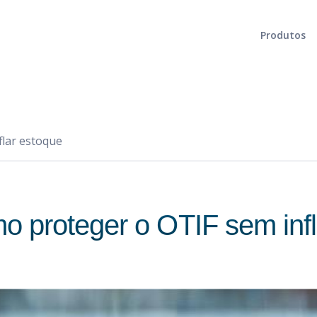
Produtos
Planejamento integrado e tático
Gerenciamento de cadeia de suprimentos
Otimização da malha logística
Rede de abastecimento eficiente e eficaz
Logística de abastecimento
Fluxo de materiais e produtos otimizado
flar estoque
Formulação
Resultados excepcionais para seus produtos
Cadeia de abate/In Natura
Otimização desde o abate até a distribuição
o proteger o OTIF sem inf