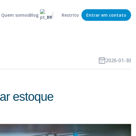
Quem somos
Blog
Restrito
Entrar em contato
PT
Previsor estatístico
Operações eficazes e com risco reduzido
MRP
Capture e organize demandas da empresa
Roteirizador
Rotas de transporte otimizadas e eficiêntes
2026-01-30
Política de estoque
Gestão eficiente do estoque do seu negócio
Colaboração de demanda
Integração entre departamentos
lar estoque