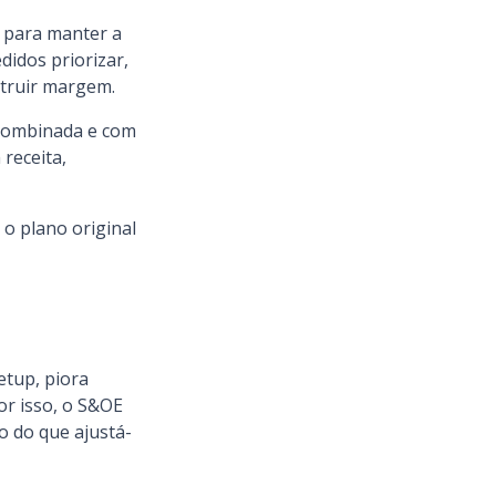
) para manter a
didos priorizar,
struir margem.
 combinada e com
 receita,
 o plano original
etup, piora
or isso, o S&OE
o do que ajustá-