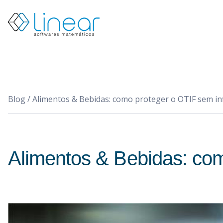
Produtos
Quem
somos
Blog
PT
Blog
/
Alimentos & Bebidas: como proteger o OTIF sem in
EN
Restrito
Entrar
em
contato
Alimentos & Bebidas: com