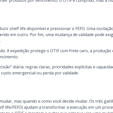
erder produtos por vencimento, o OTIF é cumprido, mas a m
duzir shelf life disponível e pressionar o FEFO. Uma oscilaç
cendo em outro. Por fim, uma mudança de validade pode exig
.
zado. A expedição protege o OTIF com frete caro, a produçã
encimento.
são” diária: regras claras, prioridades explícitas e capacid
, custo emergencial ou perda por validade.
 mudar, mas quando e como você decide mudar. Os três gatil
elf life/FEFO) ajudam a transformar a execução em um proces