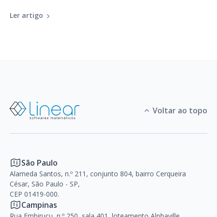
Ler artigo
Voltar ao topo
São Paulo
Alameda Santos, n.º 211, conjunto 804, bairro Cerqueira
César, São Paulo - SP,
CEP 01419-000.
Campinas
Rua Embiruçu, n.º 250, sala 401, loteamento Alphaville