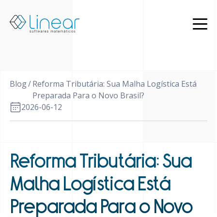
Produtos
Quem
somos
Blog
Blog
/
Reforma Tributária: Sua Malha Logística Está
PT
Preparada Para o Novo Brasil?
2026-06-12
EN
Restrito
Entrar
em
contato
Reforma Tributária: Sua
Malha Logística Está
Preparada Para o Novo