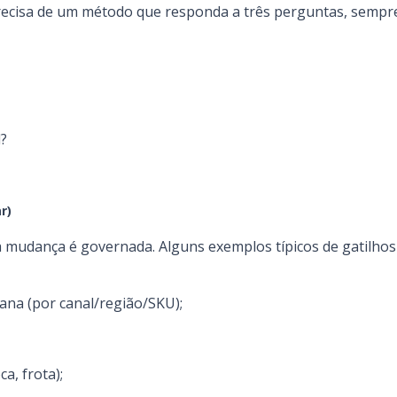
 precisa de um método que responda a três perguntas, semp
l?
r)
 a mudança é governada. Alguns exemplos típicos de gatilho
ana (por canal/região/SKU);
a, frota);