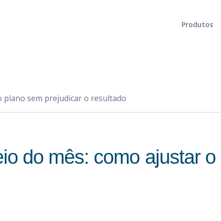
Produtos
Planejamento integrado e tático
Gerenciamento de cadeia de suprimentos
Otimização da malha logística
Rede de abastecimento eficiente e eficaz
Logística de abastecimento
Fluxo de materiais e produtos otimizado
 plano sem prejudicar o resultado
Formulação
Resultados excepcionais para seus produtos
Cadeia de abate/In Natura
Otimização desde o abate até a distribuição
 do mês: como ajustar o 