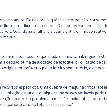
m de compra. Ele desloca sequência de produção, consumo 
r fim, o atendimento ao cliente. O plano fechado no início 
síveis. Quando isso falha, o sistema entra em modo reativ
ão manual.
Em muitos casos, o que muda é o mix: canal, região, SKU de
 a decisão ótima de alocação de estoque, priorização de ca
 original ou refazer o plano inteiro sem critério, e ambos 
ecursos específicos. Uma quebra de máquina crítica, absen
ota, limitação de janela: qualquer uma dessas variáveis pode
trição aparece, o problema não é só rendimento, é priorid
 E qual será o custo total dessa escolha?