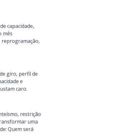
de capacidade,
do mês
o: reprogramação,
 giro, perfil de
pacidade e
custam caro.
teísmo, restrição
 transformar uma
ade: Quem será