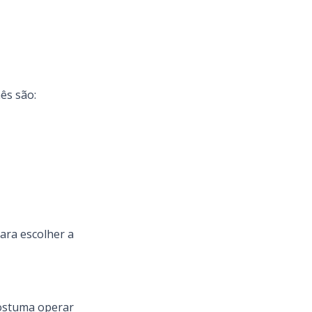
ês são:
para escolher a
costuma operar