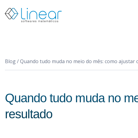
Produtos
Quem
somos
Blog
PT
Blog
/
Quando tudo muda no meio do mês: como ajustar o
EN
Restrito
Entrar
em
contato
Quando tudo muda no meio
resultado