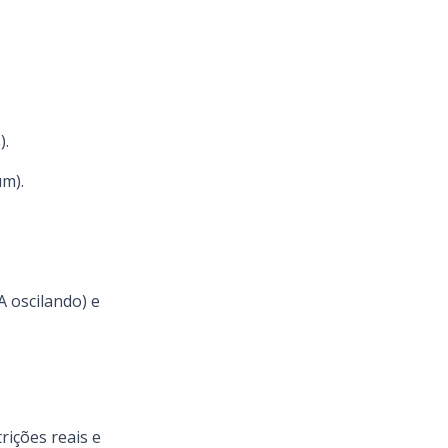
).
um).
A oscilando) e
rições reais e