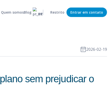
Quem somos
Blog
Restrito
Entrar em contato
PT
Previsor estatístico
Operações eficazes e com risco reduzido
MRP
Capture e organize demandas da empresa
Roteirizador
Rotas de transporte otimizadas e eficiêntes
2026-02-19
Política de estoque
Gestão eficiente do estoque do seu negócio
Colaboração de demanda
Integração entre departamentos
plano sem prejudicar o