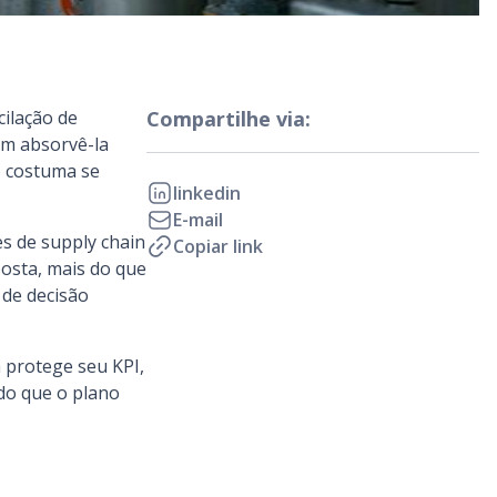
ilação de
Compartilhe via:
im absorvê-la
o costuma se
linkedin
E-mail
s de supply chain
Copiar link
osta, mais do que
 de decisão
 protege seu KPI,
 do que o plano