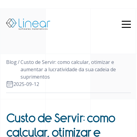
Produtos
Quem
somos
Blog
Blog
/
Custo de Servir: como calcular, otimizar e
PT
aumentar a lucratividade da sua cadeia de
suprimentos
EN
Restrito
2025-09-12
Entrar
em
contato
Custo de Servir: como
calcular, otimizar e